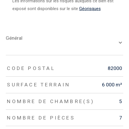
Les informations sur les risques auxquels ce bien est
exposé sont disponibles sur le site
Géorisques
général
TRAD_ZEPHYR_Caracteristique
TRAD_ZEPHYR_Valeurs
CODE POSTAL
82000
SURFACE TERRAIN
6 000 m²
NOMBRE DE CHAMBRE(S)
5
NOMBRE DE PIÈCES
7