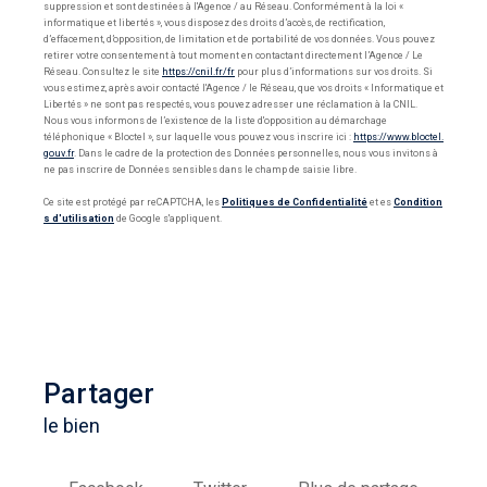
suppression et sont destinées à l'Agence / au Réseau. Conformément à la loi «
informatique et libertés », vous disposez des droits d’accès, de rectification,
d’effacement, d’opposition, de limitation et de portabilité de vos données. Vous pouvez
retirer votre consentement à tout moment en contactant directement l’Agence / Le
Réseau. Consultez le site
https://cnil.fr/fr
pour plus d’informations sur vos droits. Si
vous estimez, après avoir contacté l'Agence / le Réseau, que vos droits « Informatique et
Libertés » ne sont pas respectés, vous pouvez adresser une réclamation à la CNIL.
Nous vous informons de l’existence de la liste d'opposition au démarchage
téléphonique « Bloctel », sur laquelle vous pouvez vous inscrire ici :
https://www.bloctel.
gouv.fr
. Dans le cadre de la protection des Données personnelles, nous vous invitons à
ne pas inscrire de Données sensibles dans le champ de saisie libre.
Ce site est protégé par reCAPTCHA, les
Politiques de Confidentialité
et es
Condition
s d'utilisation
de Google s'appliquent.
partager
le bien