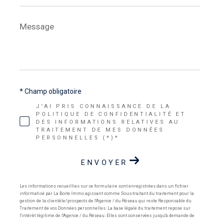
Message
*
* Champ obligatoire
J'AI PRIS CONNAISSANCE DE LA
POLITIQUE DE CONFIDENTIALITÉ ET
DES INFORMATIONS RELATIVES AU
TRAITEMENT DE MES DONNÉES
PERSONNELLES (*)*
ENVOYER
Les informations recueillies sur ce formulaire sont enregistrées dans un fichier
informatisé par La Boite Immo agissant comme Sous-traitant du traitement pour la
gestion de la clientèle/prospects de l'Agence / du Réseau qui reste Responsable du
Traitement de vos Données personnelles. La base légale du traitement repose sur
l'intérêt légitime de l'Agence / du Réseau. Elles sont conservées jusqu'à demande de