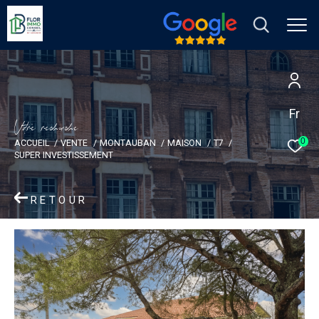
Fr
V
o
r
e
r
e
c
e
c
e
0
ACCUEIL
VENTE
MONTAUBAN
MAISON
T7
SUPER INVESTISSEMENT
RETOUR