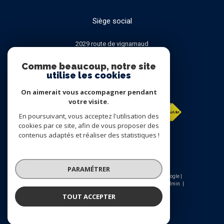
Siège social
2029 route de vignarnaud
82000
MONTAUBAN
Comme beaucoup, notre site
utilise les cookies
ADHÉRENTS
On aimerait vous accompagner pendant
votre visite.
En poursuivant, vous acceptez l'utilisation des
cookies par ce site, afin de vous proposer des
contenus adaptés et réaliser des statistiques !
PARAMÉTRER
© 2026 | Tous droits réservés | Traduction powered by Google |
Nos honoraires
Plan du site
Mentions légales
Admin
Nos liens
Politique RGPD
Cookies
TOUT ACCEPTER