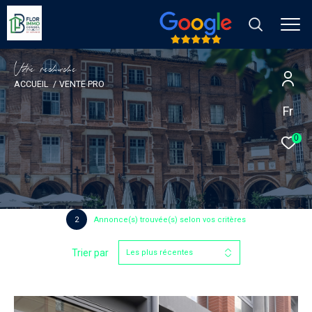
V
o
r
e
r
e
c
e
c
e
ACCUEIL
VENTE PRO
Fr
0
2
Annonce(s) trouvée(s) selon vos critères
Trier par
Les plus récentes