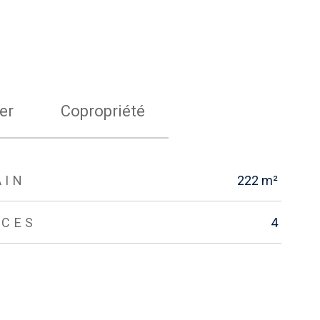
er
Copropriété
AIN
222 m²
ÈCES
4