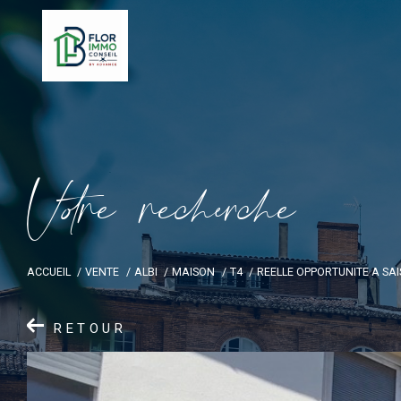
V
o
r
e
r
e
c
e
c
e
ACCUEIL
VENTE
ALBI
MAISON
T4
REELLE OPPORTUNITE A SAI
RETOUR